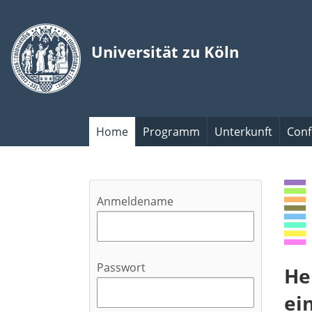
Zur Startseite
Home
Programm
Unterkunft
Conf
Anmeldename
Passwort
He
ei