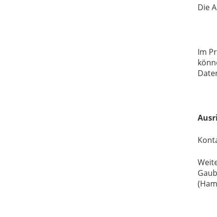
Die A
Im Pr
könne
Daten
Ausr
Konta
Weite
Gaubi
(Hamb