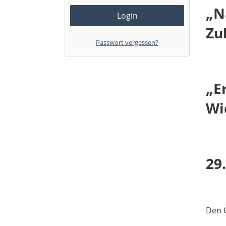
„N
Zuk
Passwort vergessen?
„E
Wi
29
Den C