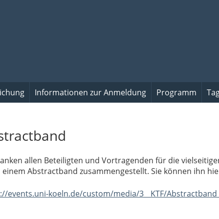
eichung
Informationen zur Anmeldung
Programm
Ta
stractband
anken allen Beteiligten und Vortragenden für die vielseiti
n einem Abstractband zusammengestellt. Sie können ihn hie
s://events.uni-koeln.de/custom/media/3__KTF/Abstractband